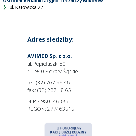
Ośrodek Rehabilitacyjno-Leczniczy
Mikołów
ul. Katowicka 22
Adres siedziby:
AVIMED Sp. z o.o.
ul. Popiełuszki 50
41-940 Piekary Śląskie
tel.: (32) 767 96 46
fax.: (32) 287 18 65
NIP: 4980146386
REGON: 277463515