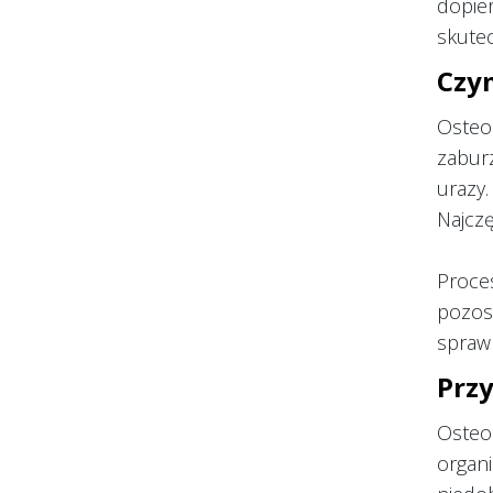
dopie
skutec
Czy
Osteop
zaburz
urazy
Najczę
Proces
pozos
sprawn
Prz
Osteo
organ