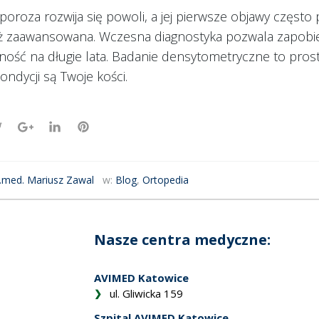
oroza rozwija się powoli, a jej pierwsze objawy często 
już zaawansowana. Wczesna diagnostyka pozwala zapob
ość na długie lata. Badanie densytometryczne to prost
 kondycji są Twoje kości.
k.med. Mariusz Zawal
w:
Blog
,
Ortopedia
Nasze centra medyczne:
AVIMED Katowice
ul. Gliwicka 159
Szpital AVIMED Katowice