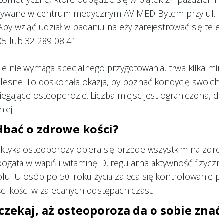
ywane w centrum medycznym AVIMED Bytom przy ul. pl.
 Aby wziąć udział w badaniu należy zarejestrować się 
5 lub 32 289 08 41.
e nie wymaga specjalnego przygotowania, trwa kilka min
esne. To doskonała okazja, by poznać kondycję swoich k
egające osteoporozie. Liczba miejsc jest ograniczona,
iej.
dbać o zdrowe kości?
aktyka osteoporozy opiera się przede wszystkim na zd
bogata w wapń i witaminę D, regularna aktywność fizyczn
lu. U osób po 50. roku życia zaleca się kontrolowani
ci kości w zalecanych odstępach czasu.
czekaj, aż osteoporoza da o sobie zna