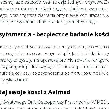
zesnej fazie osteoporoza nie daje żadnych objawów. Z
owane mikrozłamaniami kręgów, obniżenie wzrostu, pogł
go, oraz częstsze złamania przy niewielkich urazach. 
czne jest wykonanie badania densytometrycznego.
ytometria - bezpieczne badanie kośc
e densytometryczne, zwane densytometrią, pozwala okr
orozę na bardzo wczesnym etapie. Jest to badanie szyb
waż wykorzystuje niską dawkę promieniowania rentgeno
owy kręgosłupa lub szyjkę kości udowej – miejsca najba
uje się od razu po zakończeniu pomiaru, co umożliwia
 ryzyka złamań.
aj swoje kości z Avimed
zji Światowego Dnia Osteoporozy Przychodnia AVIMED 
ometryczne, które odbędzie się w piątek 24 październi