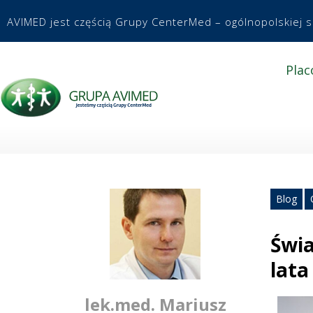
AVIMED jest częścią Grupy CenterMed – ogólnopolskiej 
Plac
Blog
Świa
lata
lek.med. Mariusz