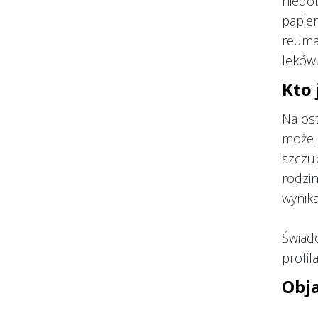
niedob
papie
reuma
leków,
Kto 
Na ost
może j
szczup
rodzi
wynika
Świado
profil
Obj