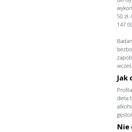
wykon
50 zł.
147 00
Badani
bezbol
zapobi
wcześn
Jak 
Profil
dieta 
alkoho
gęstoś
Nie 