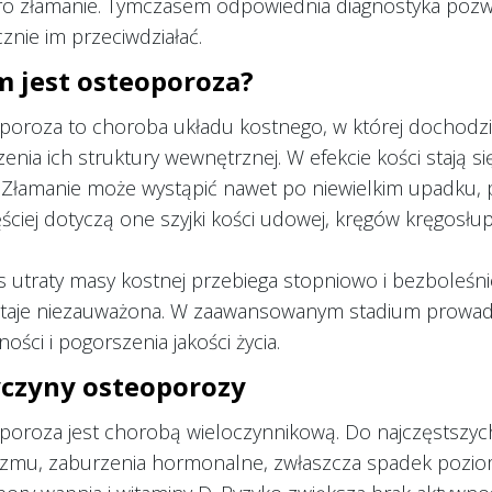
ro złamanie. Tymczasem odpowiednia diagnostyka pozwa
znie im przeciwdziałać.
m jest osteoporoza?
oroza to choroba układu kostnego, w której dochodzi d
enia ich struktury wewnętrznej. W efekcie kości stają si
. Złamanie może wystąpić nawet po niewielkim upadku, 
ściej dotyczą one szyjki kości udowej, kręgów kręgosłu
 utraty masy kostnej przebiega stopniowo i bezboleśni
taje niezauważona. W zaawansowanym stadium prowadz
ości i pogorszenia jakości życia.
yczyny osteoporozy
poroza jest chorobą wieloczynnikową. Do najczęstszych
izmu, zaburzenia hormonalne, zwłaszcza spadek pozi