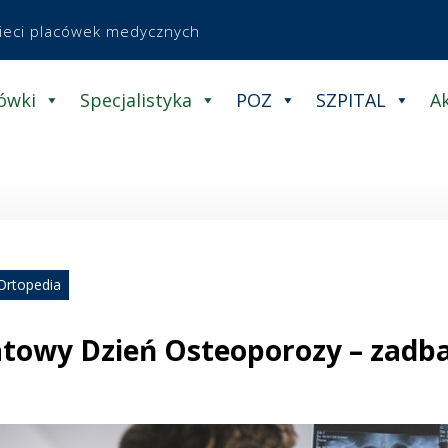
sieci placówek medycznych
ówki
Specjalistyka
POZ
SZPITAL
A
Ortopedia
towy Dzień Osteoporozy – zadbaj