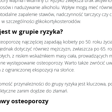
ory wapnia i witaminy D. Ryzyko zwiększa brak aktywności
rosów i nadużywanie alkoholu. Wpływ mogą mieć również
toidalne zapalenie stawów, nadczynność tarczycy czy c
 w szczególności glikokortykosteroidów.
jest w grupie ryzyka?
eoporozę najczęściej zapadają kobiety po 50. roku życ
ednak dotyczyć również mężczyzn, zwłaszcza po 65. ro
łych, z niskim wskaźnikiem masy ciała, prowadzących m
nne występowanie osteoporozy. Warto także zwrócić uwa
 z ograniczonej ekspozycji na słońce.
mość przynależności do grupy ryzyka jest kluczowa, p
aktyczne zanim dojdzie do złamań.
awy osteoporozy