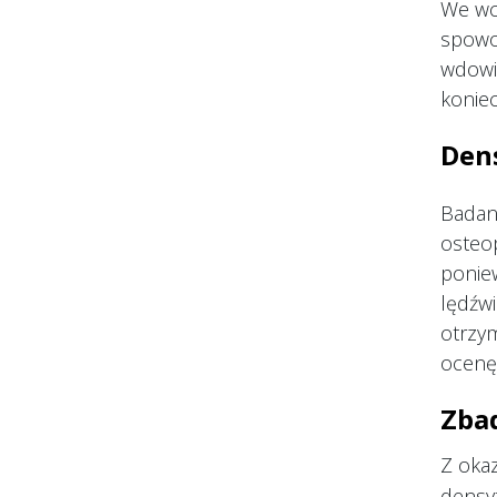
We wc
spowod
wdowie
konie
Dens
Badani
osteop
ponie
lędźwi
otrzym
ocenę
Zbad
Z oka
densyt