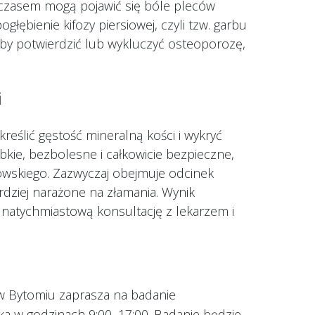
 czasem mogą pojawić się bóle pleców
ębienie kifozy piersiowej, czyli tzw. garbu
Aby potwierdzić lub wykluczyć osteoporozę,
i
eślić gęstość mineralną kości i wykryć
kie, bezbolesne i całkowicie bezpieczne,
wskiego. Zazwyczaj obejmuje odcinek
rdziej narażone na złamania. Wynik
 natychmiastową konsultację z lekarzem i
w Bytomiu zaprasza na badanie
ka w godzinach 9:00–17:00. Badanie będzie