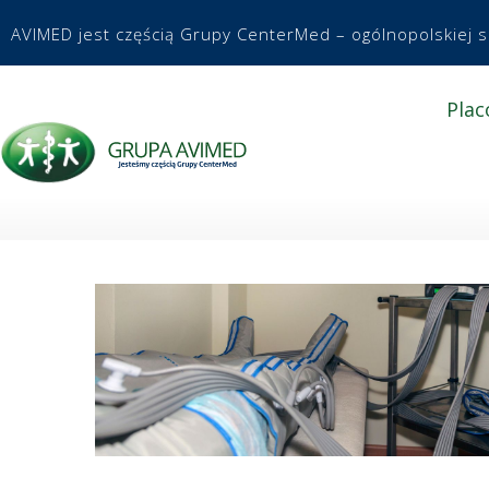
AVIMED jest częścią Grupy CenterMed – ogólnopolskiej 
Plac