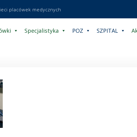
sieci placówek medycznych
ówki
Specjalistyka
POZ
SZPITAL
A