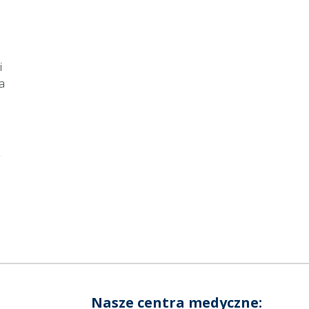
i
a
Nasze centra medyczne: