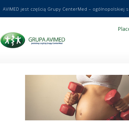
AVIMED jest częścią Grupy CenterMed – ogólnopolskiej 
Plac