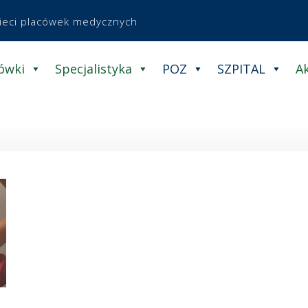
sieci placówek medycznych
ówki
Specjalistyka
POZ
SZPITAL
A